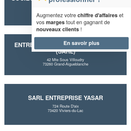
121 Impasse Du Marais
73190 Saint-Baldoph
Augmentez votre
et
chiffre d'affaires
vos
tout en gagnant de
marges
!
nouveaux clients
En savoir plus
ENTREPRISE CHRISTOPHE POUGET
(SARL)
42 Mte Sous Villoudry
73260 Grand-Aigueblanche
SARL ENTREPRISE YASAR
724 Route D'aix
73420 Viviers-du-Lac