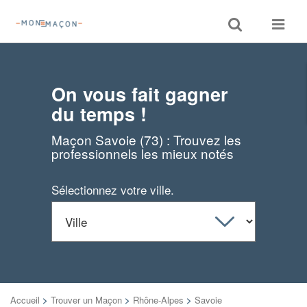
Toggle
Toggle
search
navigat
On vous fait gagner
du temps !
Maçon Savoie (73) : Trouvez les
professionnels les mieux notés
Sélectionnez votre ville.
Accueil
>
Trouver un Maçon
>
Rhône-Alpes
>
Savoie