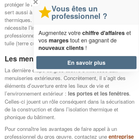
✕
protéger le reste de la maison des intempéries. Elle
Vous êtes un
sert aussi à isoler le bâti en réduisant les déperditions
professionnel ?
thermiques. Elément esthétique indéniable, la toiture
nécessite l’intervention et les connaissances d’un
Augmentez votre
et
chiffre d'affaires
professionnel y compris pour sélectionner les types de
vos
tout en gagnant de
marges
tuile (terre cuite, béton, ardoises, bois, zinc).
!
nouveaux clients
Les menuiseries extérieures
En savoir plus
La dernière étape du gros œuvre s’intéresse aux
menuiseries extérieures. Concrètement, il s’agit des
éléments d’ouverture entre les lieux de vie et
l’environnement extérieur :
.
les portes et les fenêtres
Celles-ci jouent un rôle conséquent dans la sécurisation
de la construction et dans l’isolation thermique et
phonique du bâtiment.
Pour connaître les avantages de faire appel à un
professionnel du gros œuvre, contactez une
entreprise